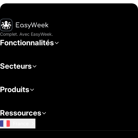
Accueil
Complet. Avec EasyWeek.
Fonctionnalités
Secteurs
Produits
Ressources
France