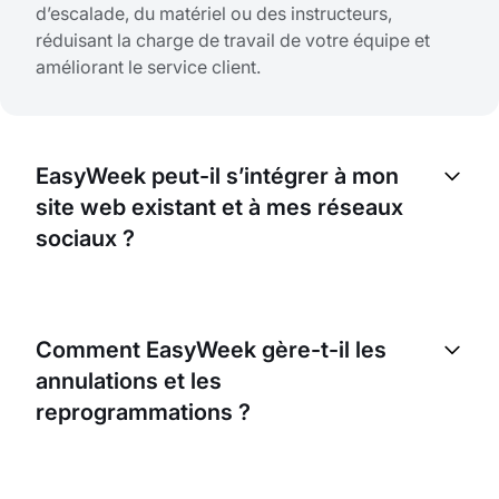
d’escalade, du matériel ou des instructeurs,
réduisant la charge de travail de votre équipe et
améliorant le service client.
EasyWeek peut-il s’intégrer à mon
site web existant et à mes réseaux
sociaux ?
Oui, EasyWeek s’intègre facilement à votre site web
existant et aux plateformes de réseaux sociaux.
Comment EasyWeek gère-t-il les
Vos clients pourront ainsi effectuer des
annulations et les
réservations directement depuis ces plateformes,
rendant le processus plus pratique pour eux.
reprogrammations ?
EasyWeek propose une politique flexible