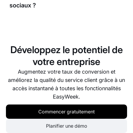
sociaux ?
Oui, EasyWeek s’intègre facilement à votre site web
existant et aux plateformes de réseaux sociaux.
Cela permet à vos clients de réserver directement
depuis ces plateformes, pour une expérience
Développez le potentiel de
utilisateur fluide.
votre entreprise
Augmentez votre taux de conversion et
améliorez la qualité du service client grâce à un
accès instantané à toutes les fonctionnalités
EasyWeek.
Commencer gratuitement
Planifier une démo