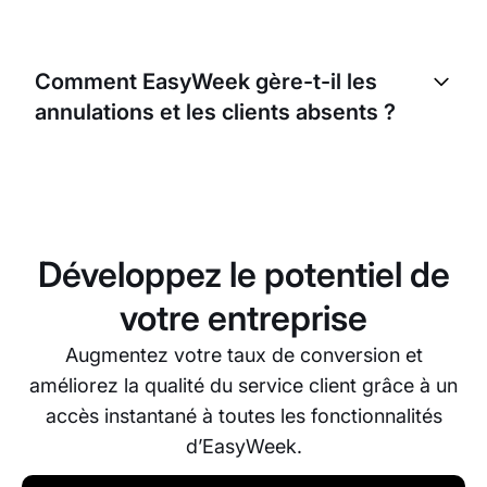
EasyWeek est flexible. Même s’il encourage la
réservation en ligne, il vous permet aussi de saisir
Comment EasyWeek gère-t-il les
manuellement les réservations effectuées par
annulations et les clients absents ?
téléphone ou sur place.
EasyWeek vous permet de définir votre propre
politique d’annulation. Vous pouvez choisir de
facturer les absences ou les annulations de
dernière minute. Le système peut aussi envoyer des
Développez le potentiel de
rappels automatiques afin de réduire le nombre de
clients absents.
votre entreprise
Augmentez votre taux de conversion et
améliorez la qualité du service client grâce à un
accès instantané à toutes les fonctionnalités
d’EasyWeek.