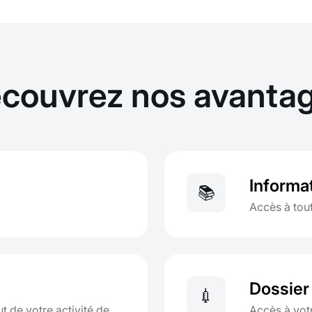
couvrez nos avanta
Informat
📚
Accès à tou
Dossier
💉
ut de votre activité de
Accès à vot