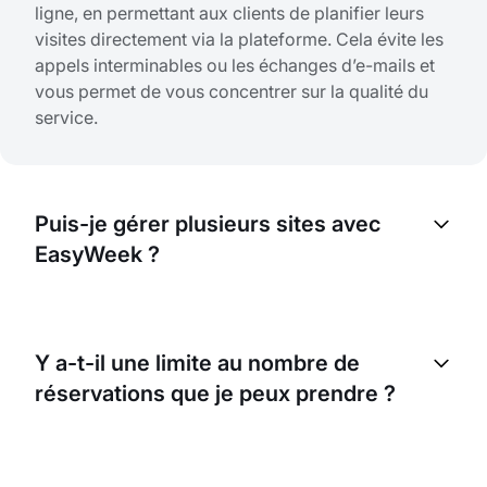
ligne, en permettant aux clients de planifier leurs
visites directement via la plateforme. Cela évite les
appels interminables ou les échanges d’e-mails et
vous permet de vous concentrer sur la qualité du
service.
Puis-je gérer plusieurs sites avec
EasyWeek ?
Absolument. EasyWeek est conçu pour gérer
plusieurs sites. Vous pouvez facilement gérer tous
Y a-t-il une limite au nombre de
vos rendez-vous, votre personnel et vos services
réservations que je peux prendre ?
au même endroit.
Non, il n’y a pas de limite. EasyWeek vous permet
d’accepter autant de réservations que vous pouvez