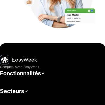
Accueil
Complet. Avec EasyWeek.
Fonctionnalités
Secteurs