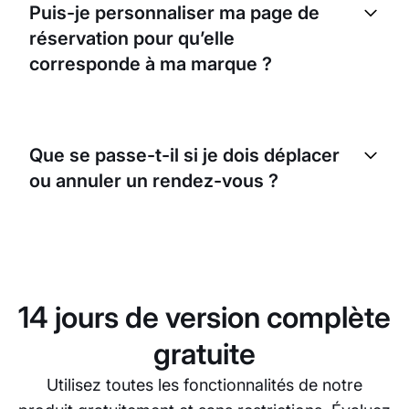
Puis-je personnaliser ma page de
en traiter, afin de maximiser le potentiel de votre
réservation pour qu’elle
activité.
corresponde à ma marque ?
Oui, vous pouvez personnaliser votre page de
réservation avec le logo et les couleurs de votre
Que se passe-t-il si je dois déplacer
marque, pour offrir une expérience fluide à vos
ou annuler un rendez-vous ?
clients.
EasyWeek facilite le report ou l’annulation des
rendez-vous. Vous pouvez le faire directement
depuis la plateforme, et vos clients recevront des
notifications automatiques en cas de changement.
14 jours de version complète
gratuite
Utilisez toutes les fonctionnalités de notre