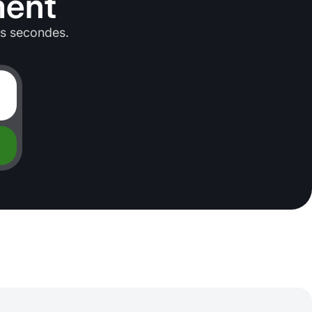
ment
es secondes.