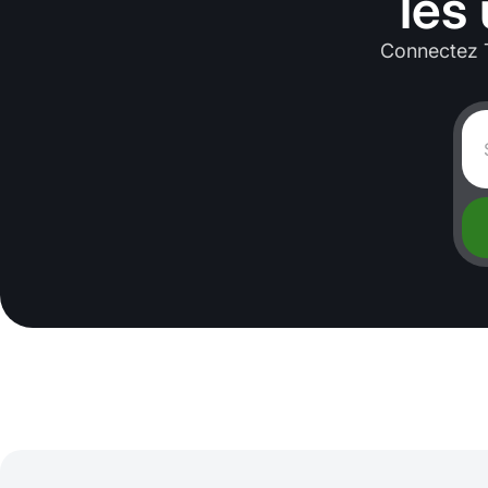
les
Connectez T