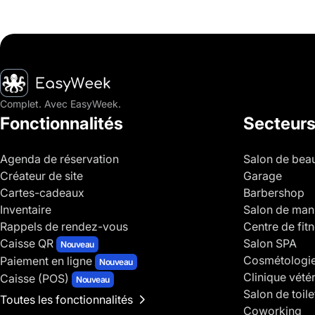
Accueil
Complet. Avec EasyWeek.
Fonctionnalités
Secteur
Agenda de réservation
Salon de bea
Créateur de site
Garage
Cartes-cadeaux
Barbershop
Inventaire
Salon de man
Rappels de rendez-vous
Centre de fit
Caisse QR
Salon SPA
Nouveau
Cosmétologi
Paiement en ligne
Nouveau
Clinique vétér
Caisse (POS)
Nouveau
Salon de toil
Toutes les fonctionnalités
Coworking