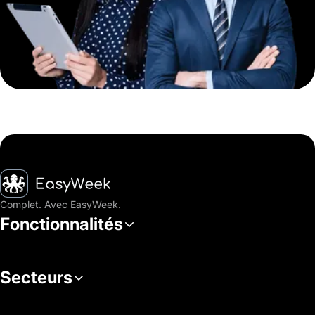
Accueil
Complet. Avec EasyWeek.
Fonctionnalités
Secteurs